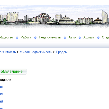
бщество
Работа
Недвижимость
Авто
Афиша
Отд
вижимость
>
Жилая недвижимость
>
Продам
 объявление
аздел:
ая
ая
ая
ая