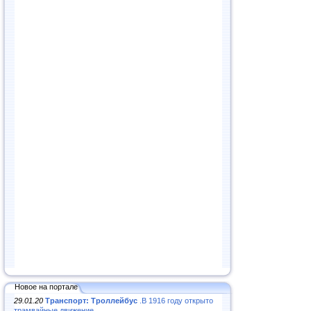
Новое на портале
29.01.20
Транспорт: Троллейбус
.В 1916 году открыто
трамвайные движение...