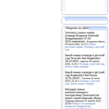
Общение на сайте
Хотелось узнать номер
очереди Богданов Николай
Владимирович 07.03
2013.заявление..
Богданова Ирина
04 июля 2018, 10:12 //
Обмен
детскими садами. Очередь в детский
сад -
Какой номер очереди в детский
сад Чечулин Лев Андреевич
19.10.2013..
марина 29 апреля
2016, 11:41 //
Очередь в детский сад.
Узнать номер очереди -
Какой номер очереди в детский
сад Агафонов Глеб Ильич
11.01.2014?..
Татьяна 16 июля
2015, 01:14 //
Очередь в детский
сад. Узнать номер очереди -
Молодая семья
военнослужащего-
контрактника (2контракт)не
имеет своей квартиры.Жена..
Надежда Иванова 07 апреля 2015,
00:55 //
Юрист по жилищным
вопросам. Юридическая
консультация. Бесплатно! -