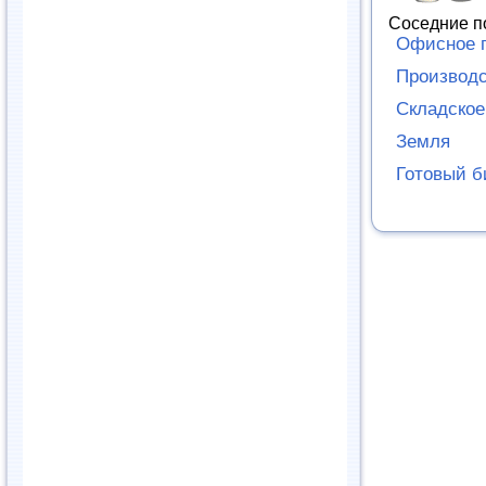
Соседние п
Офисное 
Производ
Складско
Земля
Готовый б