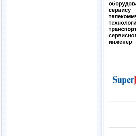
оборудо
серви
телекомм
технологи
трансп
сервисн
инженер