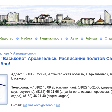
бщество
Работа
Недвижимость
Авто
Афиша
Отд
нспорт
>
Авиатранспорт
 "Васьково" Архангельск. Расписание полётов С
абло!
Адрес:
163035, Россия, Архангельская область, г. Архангельск, п
Васьково
Телефоны:
+7 8182 45 09 26 (справочная), (8182) 46-21-00 (дирекц
круглосуточно), (8182) 46-21-66 (служба организации перевозок), 
отдел), (8182) 46-21-40 (отдел кадров)
E-mail:
vaskovo@2aoao.ru