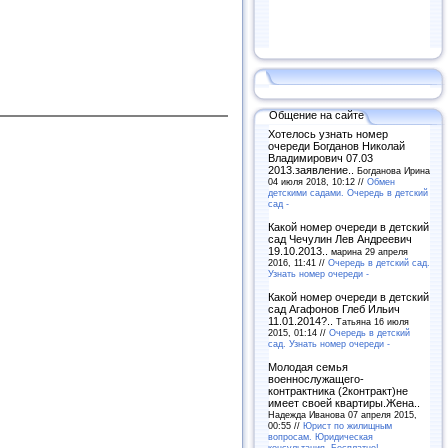
Общение на сайте
Хотелось узнать номер
очереди Богданов Николай
Владимирович 07.03
2013.заявление..
Богданова Ирина
04 июля 2018, 10:12 //
Обмен
детскими садами. Очередь в детский
сад -
Какой номер очереди в детский
сад Чечулин Лев Андреевич
19.10.2013..
марина 29 апреля
2016, 11:41 //
Очередь в детский сад.
Узнать номер очереди -
Какой номер очереди в детский
сад Агафонов Глеб Ильич
11.01.2014?..
Татьяна 16 июля
2015, 01:14 //
Очередь в детский
сад. Узнать номер очереди -
Молодая семья
военнослужащего-
контрактника (2контракт)не
имеет своей квартиры.Жена..
Надежда Иванова 07 апреля 2015,
00:55 //
Юрист по жилищным
вопросам. Юридическая
консультация. Бесплатно! -