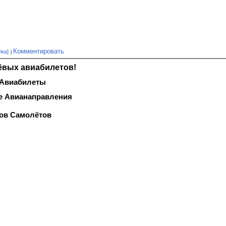
Комментировать
лка]
ёвых авиабилетов!
 Авиабилеты
 Авианаправления
тов Самолётов