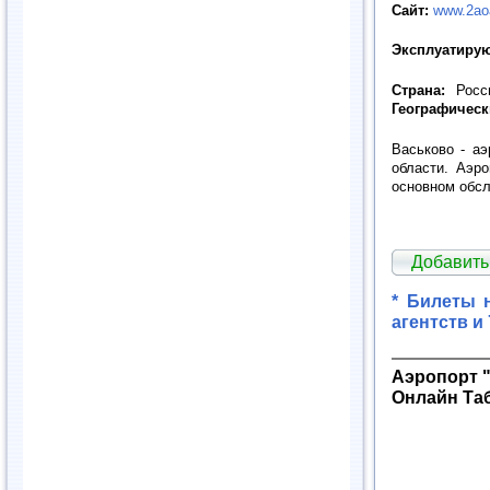
Сайт:
www.2ao
Эксплуатирую
Страна:
Росс
Географическ
Васьково - а
области. Аэр
основном обсл
Добавить
* Билеты 
агентств и
Аэропорт "
Онлайн Та