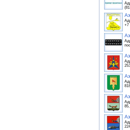
Адр
(81
Аэ
Ад
+7 
Аэ
Ад
по
Аэ
Ад
25
Аэ
Ад
81
Аэ
Ад
85,
Аэ
Ад
22