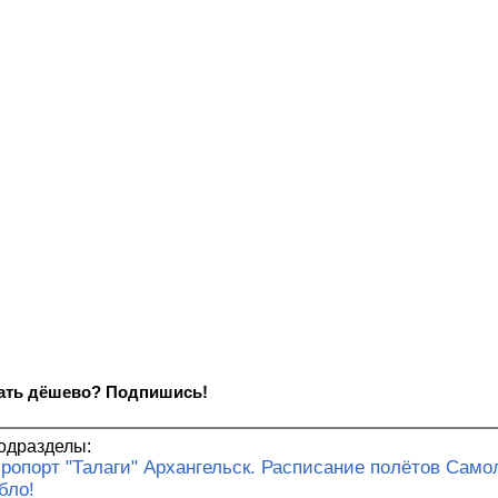
ать дёшево? Подпишись!
одразделы:
ропорт "Талаги" Архангельск. Расписание полётов Сам
бло!