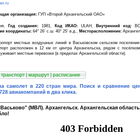
ao.ru
щая организация:
ГУП «Второй Архангельский ОАО»
ия,
Год создания:
1981,
Код ИКАО:
ULAH,
Внутренний код:
ВС
ие координаты:
64° 26’ с.ш. 40° 25’ в.д.,
Месторасположение:
Архангел
эропорт местных воздушных линий в Васьковском сельском поселении
опорт расположен в 12 км от центра Архангельска, рядом с посёлком
уживает местные перевозки (в пределах Архангельской области).
 транспорт | маршрут | расписание
на самолет в 220 стран мира. Поиск и сравнение це
 728 авиакомпаний в два клика.
Васьково" (МВЛ). Архангельск. Архангельская область
бло!