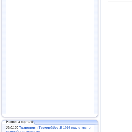
Новое на портале
29.01.20
Транспорт: Троллейбус
.В 1916 году открыто
трамвайные движение...