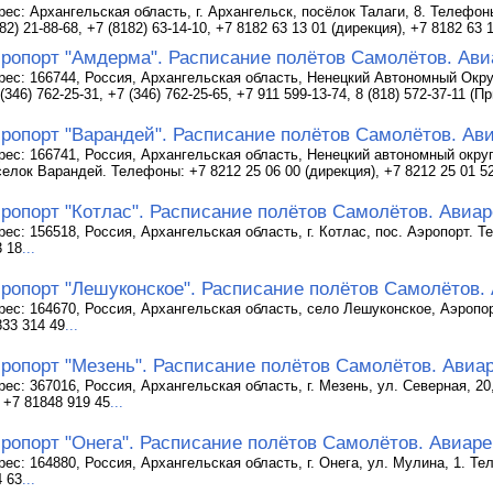
ес: Архангельская область, г. Архангельск, посёлок Талаги, 8. Телефоны
82) 21-88-68, +7 (8182) 63-14-10, +7 8182 63 13 01 (дирекция), +7 8182 63 
ропорт "Амдерма". Расписание полётов Самолётов. Ави
рес: 166744, Россия, Архангельская область, Ненецкий Автономный Окру
(346) 762-25-31, +7 (346) 762-25-65, +7 911 599-13-74, 8 (818) 572-37-11 (П
ропорт "Варандей". Расписание полётов Самолётов. Ав
рес: 166741, Россия, Архангельская область, Ненецкий автономный округ
селок Варандей. Телефоны: +7 8212 25 06 00 (дирекция), +7 8212 25 01 5
ропорт "Котлас". Расписание полётов Самолётов. Авиар
рес: 156518, Россия, Архангельская область, г. Котлас, пос. Аэропорт. Т
3 18
...
ропорт "Лешуконское". Расписание полётов Самолётов.
рес: 164670, Россия, Архангельская область, село Лешуконское, Аэропор
833 314 49
...
ропорт "Мезень". Расписание полётов Самолётов. Авиа
рес: 367016, Россия, Архангельская область, г. Мезень, ул. Северная, 2
 +7 81848 919 45
...
ропорт "Онега". Расписание полётов Самолётов. Авиаре
рес: 164880, Россия, Архангельская область, г. Онега, ул. Мулина, 1. Те
4 63
...