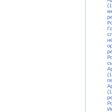
(1
м
р
Ро
Г
с
н
о
р
Ро
с
А
(1
п
А
(1
р
Ро
И