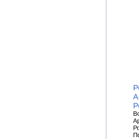
Р
А
Р
В
А
Р
П