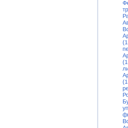
Ф
т
Р
А
В
А
(1
п
А
(1
л
А
(1
р
Ро
Б
у
ф
В
А