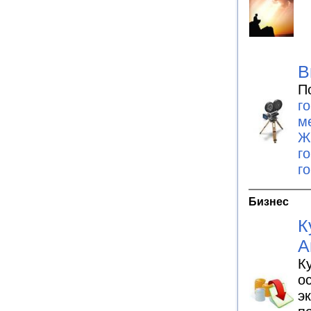
В
П
г
м
Ж
г
г
Бизнес
К
А
К
о
э