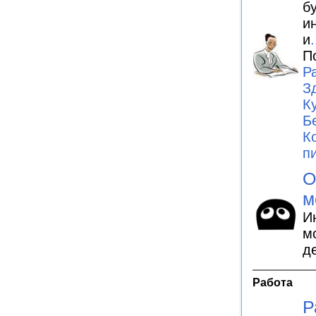
б
и
и
.
П
Р
З
К
Б
К
п
О
м
И
м
д
Работа
Р