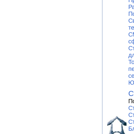
П
Р
П
С
т
С
с
С
д
Т
п
с
Ю
С
П
С
С
С
Б