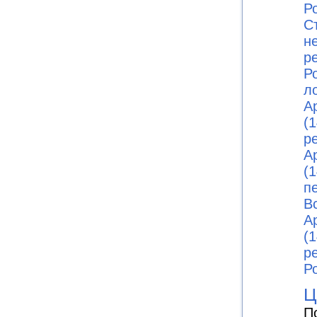
Ро
С
н
р
Ро
л
А
(1
р
А
(1
п
В
А
(1
р
Ро
Ц
П