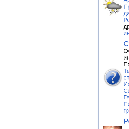
П
д
Р
д
и
С
О
и
П
Т
с
И
С
Г
П
г
Р