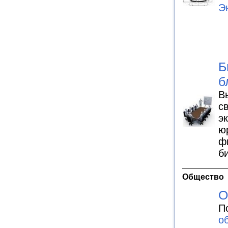
Э
Б
б
В
с
э
ю
ф
б
Общество
О
П
о