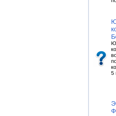
п
Ю
к
Б
Ю
к
в
п
к
5
Э
Ф