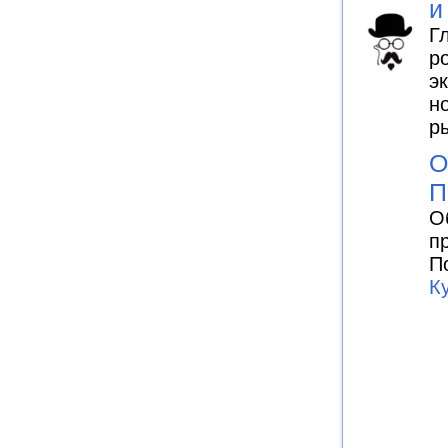
и
Г
р
э
н
р
О
П
О
п
П
К