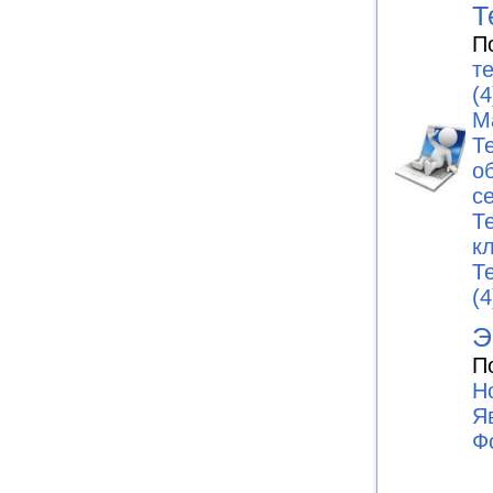
Т
П
т
(4
М
Т
о
с
Т
к
Т
(4
Э
П
Н
Я
Ф