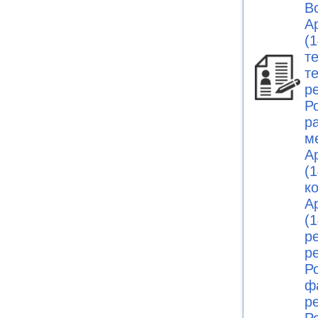
В
А
(1
т
т
р
Ро
р
м
А
(1
к
А
(1
р
р
Ро
ф
р