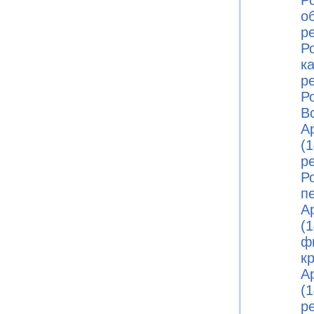
Ро
о
р
Ро
к
р
Ро
В
А
(1
р
Ро
п
А
(1
ф
к
А
(1
р