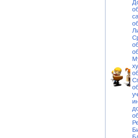
Д
о
с
о
Л
С
о
о
М
х
о
С
о
у
и
д
о
Р
Б
Б