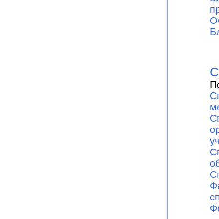
п
О
Б
С
П
С
м
С
о
у
С
о
С
Ф
с
Ф