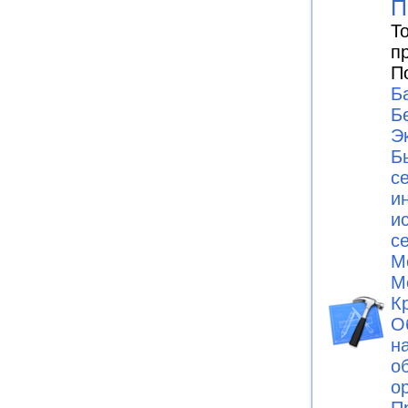
П
Т
п
П
Б
Б
Э
Б
с
и
и
с
М
М
К
О
н
о
о