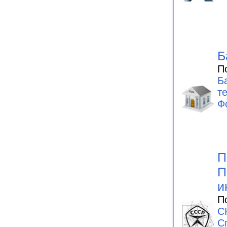
Б
П
Б
т
Ф
П
П
и
П
С
С