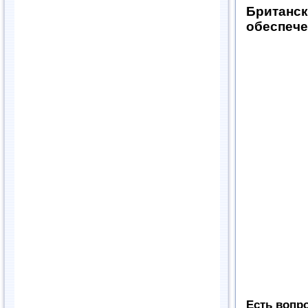
Британск
обеспеч
Есть вопр