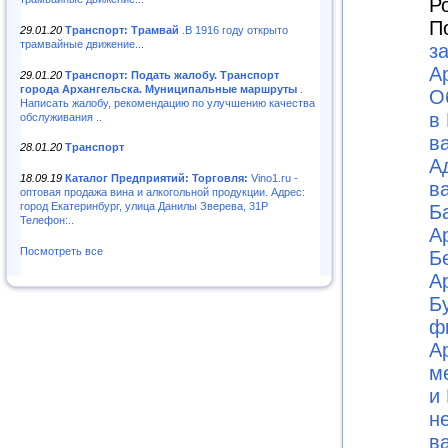
Р
П
29.01.20
Транспорт: Трамвай
.В 1916 году открыто
трамвайные движение...
з
А
29.01.20
Транспорт: Подать жалобу. Транспорт
города Архангельска. Муниципальные маршруты
.
О
Написать жалобу, рекомендацию по улучшению качества
в
обслуживания ..
в
28.01.20
Транспорт
А
18.09.19
Каталог Предприятий: Торговля:
Vino1.ru -
в
оптовая продажа вина и алкогольной продукции. Адрес:
город Екатеринбург, улица Данилы Зверева, 31Р
Б
Телефон:..
А
Посмотреть все
Б
А
Б
ф
А
м
и 
н
в