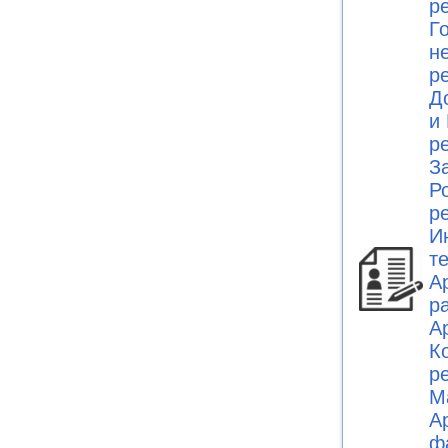
р
Г
н
р
Д
и 
р
З
Ро
р
И
т
А
р
А
К
р
М
А
ф