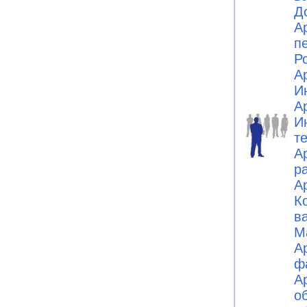
Д
А
п
Ро
А
И
А
И
т
А
р
А
К
в
М
А
ф
А
о