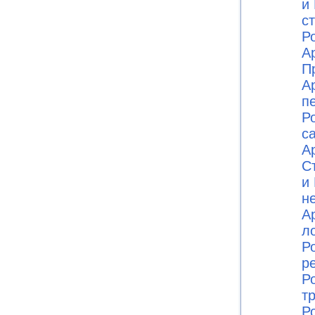
и 
с
Ро
А
П
А
п
Ро
с
А
С
и 
н
А
л
Ро
р
Ро
т
Ро