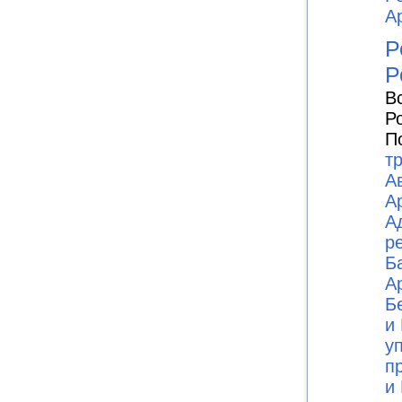
А
Р
Р
В
Р
П
т
А
А
А
р
Б
А
Б
и 
у
п
и 