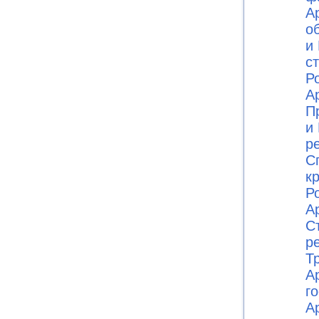
А
о
и 
с
Ро
А
П
и 
р
С
к
Ро
А
С
р
Т
А
г
А