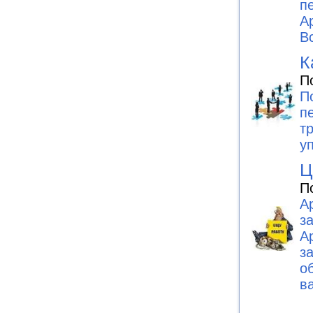
п
А
В
К
П
П
п
т
у
Ц
П
А
з
А
з
о
в