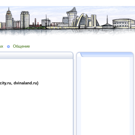
ых
Общение
y.ru, dvinaland.ru)