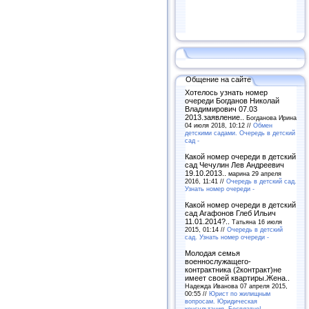
Общение на сайте
Хотелось узнать номер
очереди Богданов Николай
Владимирович 07.03
2013.заявление..
Богданова Ирина
04 июля 2018, 10:12 //
Обмен
детскими садами. Очередь в детский
сад -
Какой номер очереди в детский
сад Чечулин Лев Андреевич
19.10.2013..
марина 29 апреля
2016, 11:41 //
Очередь в детский сад.
Узнать номер очереди -
Какой номер очереди в детский
сад Агафонов Глеб Ильич
11.01.2014?..
Татьяна 16 июля
2015, 01:14 //
Очередь в детский
сад. Узнать номер очереди -
Молодая семья
военнослужащего-
контрактника (2контракт)не
имеет своей квартиры.Жена..
Надежда Иванова 07 апреля 2015,
00:55 //
Юрист по жилищным
вопросам. Юридическая
консультация. Бесплатно! -