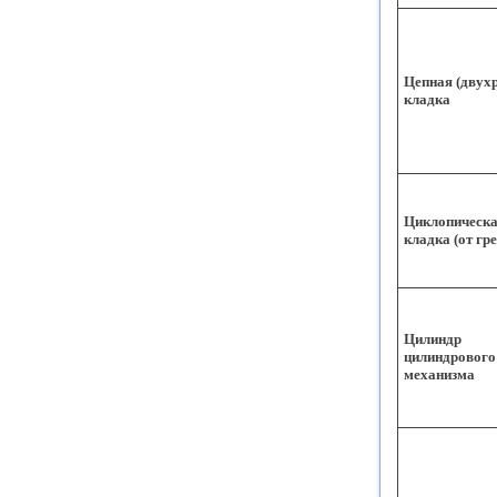
Цепная (двух
кладка
Циклопическ
кладка (от гре
Цилиндр
цилиндрового
механизма