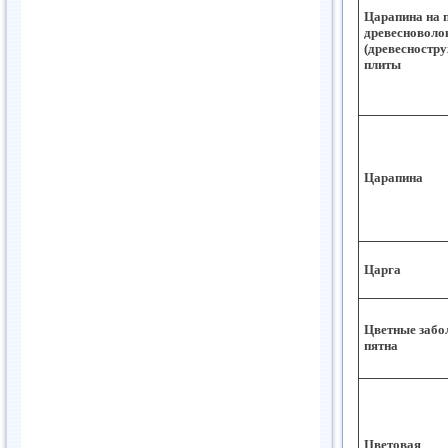
Царапина на 
древесноволо
(древесностр
плиты
Царапина
Царга
Цветные забо
пятна
Цветовая