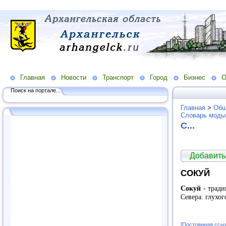
Главная
Новости
Транспорт
Город
Бизнес
О
Поиск на портале...
Главная
>
Общ
Словарь моды
С...
Добавить
СОКУЙ
Сокуй
- тради
Севера: глухо
[Постоянная ссы