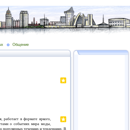
ых
Общение
 работает в формате яркого,
етами о событиях мира моды,
 о популярных течениях и тенденциях. В