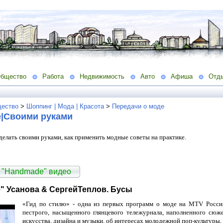
бщество
Работа
Недвижимость
Авто
Афиша
Отд
ество
>
Шоппинг | Мода | Красота
>
Передачи о моде
|Своими руками
делать своими руками, как применить модные советы на практике.
 "Handmade" видео
" Усанова & СергейТеплов. Бусы
«Гид по стилю» - одна из первых программ о моде на MTV Россия,
пестрого, насыщенного глянцевого тележурнала, наполненного сюж
искусства, дизайна и музыки, об интересах молодежной поп-культуры,