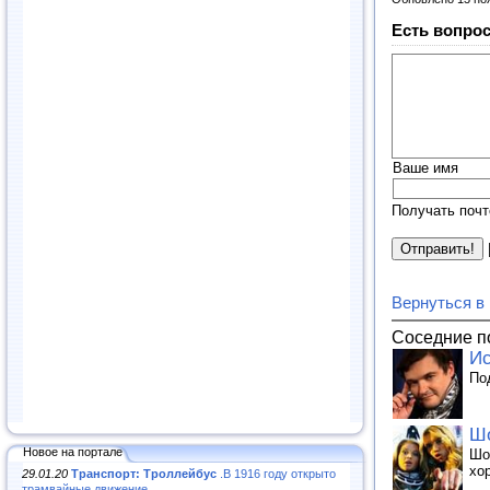
Есть вопрос
Ваше имя
Получать почт
Вернуться в
Соседние п
Ис
По
Шо
Новое на портале
Шо
хо
29.01.20
Транспорт: Троллейбус
.В 1916 году открыто
трамвайные движение...