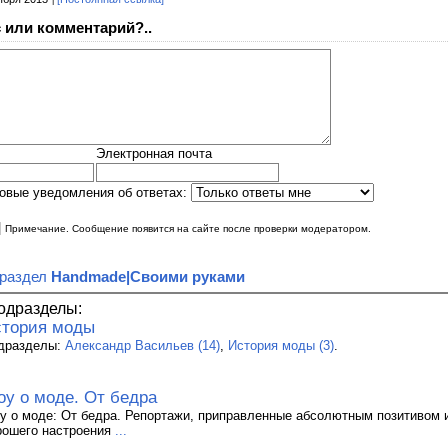
 или комментарий?..
Электронная почта
овые уведомления об ответах:
|
Примечание. Сообщение появится на сайте после проверки модератором.
 раздел
Handmade|Своими руками
одразделы:
тория моды
дразделы:
Александр Васильев (14)
,
История моды (3)
.
у о моде. От бедра
у о моде: От бедра. Репортажи, приправленные абсолютным позитивом 
рошего настроения
...