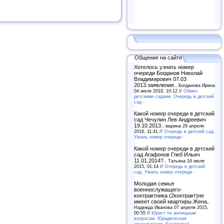
Общение на сайте
Хотелось узнать номер
очереди Богданов Николай
Владимирович 07.03
2013.заявление..
Богданова Ирина
04 июля 2018, 10:12 //
Обмен
детскими садами. Очередь в детский
сад -
Какой номер очереди в детский
сад Чечулин Лев Андреевич
19.10.2013..
марина 29 апреля
2016, 11:41 //
Очередь в детский сад.
Узнать номер очереди -
Какой номер очереди в детский
сад Агафонов Глеб Ильич
11.01.2014?..
Татьяна 16 июля
2015, 01:14 //
Очередь в детский
сад. Узнать номер очереди -
Молодая семья
военнослужащего-
контрактника (2контракт)не
имеет своей квартиры.Жена..
Надежда Иванова 07 апреля 2015,
00:55 //
Юрист по жилищным
вопросам. Юридическая
консультация. Бесплатно! -