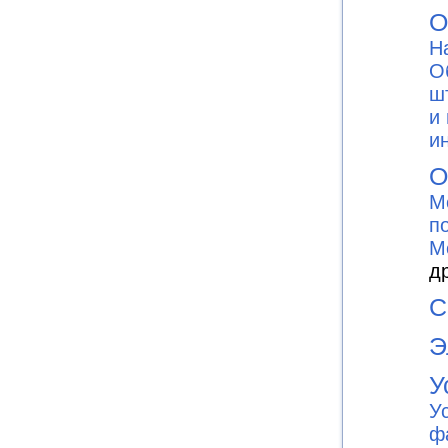
О
Н
О
ш
и
и
О
М
п
М
д
С
Э
У
У
ф