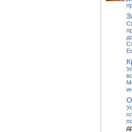
п
З
С
п
д
С
E
К
У
в
М
и
О
У
п
п
д