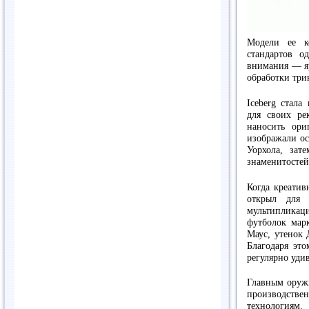
Модели ее к
стандартов о
внимания — яр
обработки три
Iceberg стала
для своих р
наносить ори
изображали ос
Уорхола, зат
знаменитостей
Когда креати
открыл для 
мультиплика
футболок мар
Маус, утенок 
Благодаря это
регулярно удив
Главным оруж
производст
технологиям