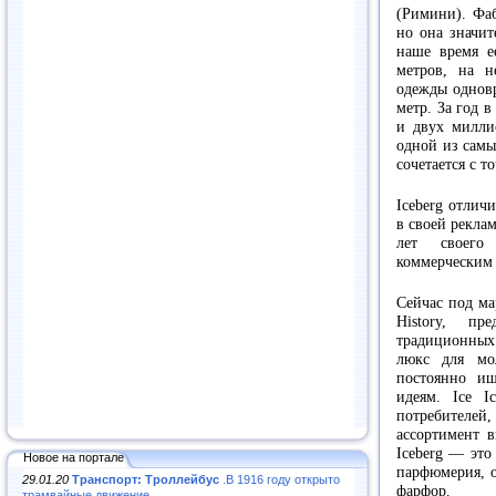
(Римини). Фаб
но она значит
наше время е
метров, на н
одежды одновр
метр. За год 
и двух миллио
одной из самы
сочетается с 
Iceberg отлич
в своей реклам
лет своего
коммерческим 
Сейчас под ма
History, пр
традиционных 
люкс для мол
постоянно ищ
идеям. Ice I
потребителей,
ассортимент в
Iceberg — это
Новое на портале
парфюмерия, о
29.01.20
Транспорт: Троллейбус
.В 1916 году открыто
фарфор.
трамвайные движение...