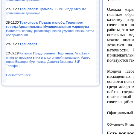
29.01.20
Транспорт: Трамвай
.В 1916 году открыто
Одежда марк
трамвайные движение...
главным обра
качеству из
29.01.20
Транспорт: Подать жалобу. Транспорт
сочетаются н
города Архангельска. Муниципальные маршруты
.
работы, это за
Написать жалобу, рекомендацию по улучшению качества
остальных мо
обслуживания ..
можно оценит
28.01.20
Транспорт
ложиться на
неточности. 
18.09.19
Каталог Предприятий: Торговля:
Vino1.ru -
привлекатель
оптовая продажа вина и алкогольной продукции. Адрес:
пользуются та
город Екатеринбург, улица Данилы Зверева, 31Р
Телефон:..
Модели Ice
Посмотреть все
насыщенных, 
остаются неиз
среди ассорти
найти сдерж
приталенный
сочетающийся 
Официальный с
Обновлено 04 ма
Есть вопрос