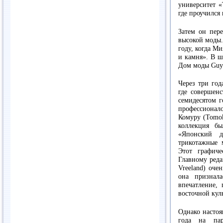
университет «
где проучился 
Затем он пер
высокой моды.
году, когда М
и камня». В ш
Дом моды Guy 
Через три го
где совершен
семидесятом г
профессионал
Комуру (Tomok
коллекция б
«Японский д
трикотажные 
Этот графиче
Главному реда
Vreeland) оче
она признал
впечатление,
восточной кул
Однако настоя
года на пар