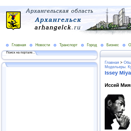
Главная
Новости
Транспорт
Город
Бизнес
О
Поиск на портале...
Главная
>
Общ
Модельеры. К
Issey Miy
Иссей Мияк