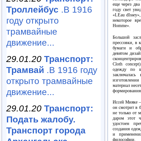
еще через два
Троллейбус
.В 1916
году свет уви
«LEau dIssey»
году открыто
некоторое вр
Homme».
трамвайные
Большой засл
движение...
прессовки, в 
бумаги и об
девятом дизай
29.01.20
Транспорт:
сконцентриров
Cloth concep
Трамвай
.В 1916 году
одежду по ш
заключалась
открыто трамвайные
изготовлении
материал несе
движение...
формирования 
Иссей Мияке —
29.01.20
Транспорт:
он смотрит в б
не только от 
Подать жалобу.
даром этот 
удостоен пр
Транспорт города
создания одеж
и применени
философии.