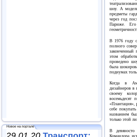
театрализова
шоу. А модел
предметы гар
через год пос
Париже. Его
геометричност
В 1976 году о
полного совер
законченный 
этом обрабо
проведено шо
была шокирова
подиумах толь
Когда в Аме
дизайнеров в 
своему коло
восемьдесят 
«Плантация», 
себе покупат
названием бы
только этой л
Новое на портале
В девяносто
29.01.20
Транспорт:
Командора ис