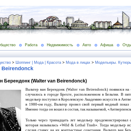
бщество
Работа
Недвижимость
Авто
Афиша
Отд
ество
>
Шоппинг | Мода | Красота
>
Мода в лицах
>
Модельеры. Кутюрь
n Beirendonck
н Берендонк (Walter van Beirendonck)
Вальтер ван Берендонк (Walter van Beirendonck) появился на 
случилось в городе Брехте, расположенном в Бельгии. В пя
модельер поступил в Королевскую Академию искусств в Антве
в 1980-ом году, Вальтер провел свой первый модный показ в
Именно тогда он вошел в состав, так называемой, «Антверпенск
Только через тринадцать лет модельер продемонстрировал
которая называлась «Wild & Lethal Trash». Тогда модельер и
сделав ставку на их контрастные сочетания. Вальтер ван Бе