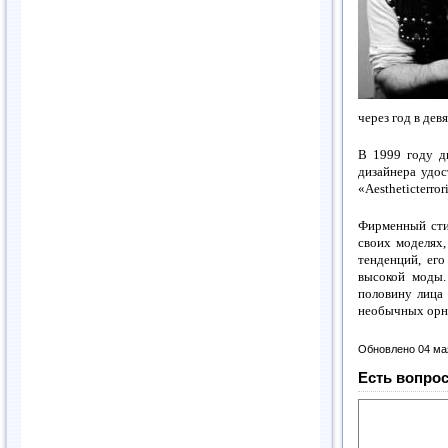
через год в де
В 1999 году д
дизайнера удо
«Aestheticterrori
Фирменный сти
своих моделях,
тенденций, ег
высокой моды.
половину лица 
необычных орна
Обновлено 04 ма
Есть вопрос