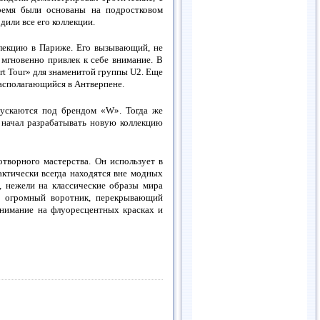
время были основаны на подростковом
или все его коллекции.
лекцию в Париже. Его вызывающий, не
 мгновенно привлек к себе внимание. В
rt Tour» для знаменитой группы U2. Еще
располагающийся в Антверпене.
пускаются под брендом «W». Тогда же
 начал разрабатывать новую коллекцию
творного мастерства. Он использует в
актически всегда находятся вне модных
, нежели на классические образы мира
е огромный воротник, перекрывающий
 внимание на флуоресцентных красках и