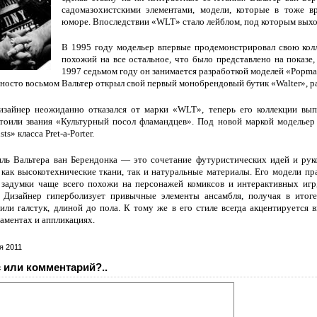
садомазохистскими элементами, модели, которые в тоже 
юморе. Впоследствии «WLT» стало лейблом, под которым выход
В 1995 году модельер впервые продемонстрировал свою кол
похожий на все остальное, что было представлено на показе,
1997 седьмом году он занимается разработкой моделей «Popma
вяносто восьмом Вальтер открыл свой первый монобрендовый бутик «Walter», 
изайнер неожиданно отказался от марки «WLT», теперь его коллекции вы
стоили звания «Культурный посол фламандцев». Под новой маркой модельер
sts» класса Pret-a-Porter.
ль Вальтера ван Берендонка — это сочетание футуристических идей и руко
 как высокотехнические ткани, так и натуральные материалы. Его модели пр
о задумки чаще всего похожи на персонажей комиксов и интерактивных игр
 Дизайнер гиперболизует привычные элементы ансамбля, получая в итог
или галстук, длиной до пола. К тому же в его стиле всегда акцентируется
ментах и аппликациях.
я 2011
 или комментарий?..