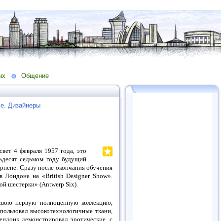
ых
Общение
е. Дизайнеры
свет 4 февраля 1957 года, это
тьдесят седьмом году будущий
рпене. Сразу после окончания обучения
 Лондоне на «British Designer Show».
ой шестерки» (Antwerp Six).
 свою первую полноценную коллекцию,
спользовал высокотехнологичные ткани,
рендонк демонстрировал эротические, с