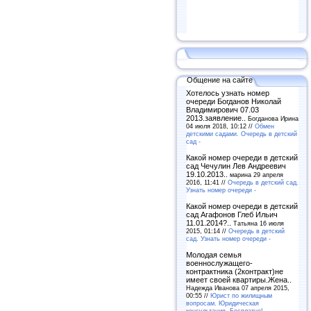
Общение на сайте
Хотелось узнать номер
очереди Богданов Николай
Владимирович 07.03
2013.заявление..
Богданова Ирина
04 июля 2018, 10:12 //
Обмен
детскими садами. Очередь в детский
сад -
Какой номер очереди в детский
сад Чечулин Лев Андреевич
19.10.2013..
марина 29 апреля
2016, 11:41 //
Очередь в детский сад.
Узнать номер очереди -
Какой номер очереди в детский
сад Агафонов Глеб Ильич
11.01.2014?..
Татьяна 16 июля
2015, 01:14 //
Очередь в детский
сад. Узнать номер очереди -
Молодая семья
военнослужащего-
контрактника (2контракт)не
имеет своей квартиры.Жена..
Надежда Иванова 07 апреля 2015,
00:55 //
Юрист по жилищным
вопросам. Юридическая
консультация. Бесплатно! -